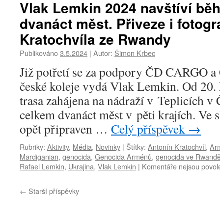
názvem
Vlak Lemkin 2024 navštíví běh
Vlak
dvanáct měst. Přiveze i fotogr
Lemkin
navštívilo
Kratochvíla ze Rwandy
přes
23
Publikováno
3.5.2024
|
Autor:
Šimon Krbec
000
Již potřetí se za podpory ČD CARGO
lidí.
Vzdělávací
české koleje vydá Vlak Lemkin. Od 20. 
projekt
trasa zahájena na nádraží v Teplicích v 
k
prevenci
celkem dvanáct měst v pěti krajích. Ve 
genocidního
opět připraven …
Celý příspěvek
→
násilí
bude
Rubriky:
Aktivity
,
Média
,
Novinky
|
Štítky:
Antonín Kratochvíl
,
Ar
pokračovat
Mardiganian
,
genocida
,
Genocida Arménů
,
genocida ve Rwand
na
Rafael Lemkin
,
Ukrajina
,
Vlak Lemkin
|
Komentáře nejsou povol
podzim
s
výhledem
←
Starší příspěvky
do
dalších
let