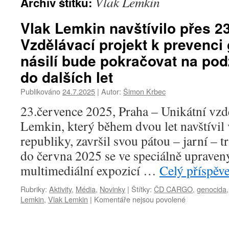
Vlak Lemkin
Archiv štítku:
Vlak Lemkin navštívilo přes 23 
Vzdělávací projekt k prevenci
násilí bude pokračovat na po
do dalších let
Publikováno
24.7.2025
|
Autor:
Šimon Krbec
23.července 2025, Praha – Unikátní vzd
Lemkin, který během dvou let navštívil
republiky, završil svou pátou – jarní – 
do června 2025 se ve speciálně upraven
multimediální expozicí …
Celý příspěv
Rubriky:
Aktivity
,
Média
,
Novinky
|
Štítky:
ČD CARGO
,
genocida
Lemkin
,
Vlak Lemkin
|
Komentáře nejsou povolené
u
textu
s