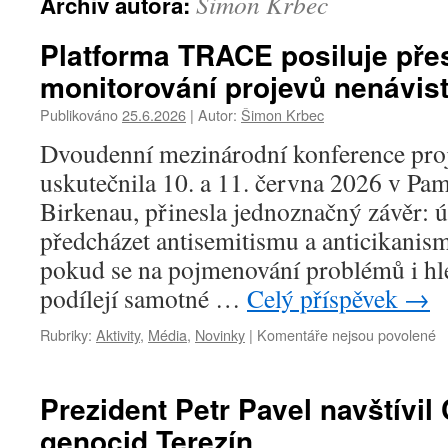
Šimon Krbec
Archiv autora:
Platforma TRACE posiluje pře
monitorování projevů nenávist
Publikováno
25.6.2026
|
Autor:
Šimon Krbec
Dvoudenní mezinárodní konference pro
uskutečnila 10. a 11. června 2026 v Pa
Birkenau, přinesla jednoznačný závěr: 
předcházet antisemitismu a anticikanism
pokud se na pojmenování problémů i hle
podílejí samotné …
Celý příspěvek
→
Rubriky:
Aktivity
,
Média
,
Novinky
|
Komentáře nejsou povolené
u
t
s
n
Prezident Petr Pavel navštívil
P
genocid Terezín
T