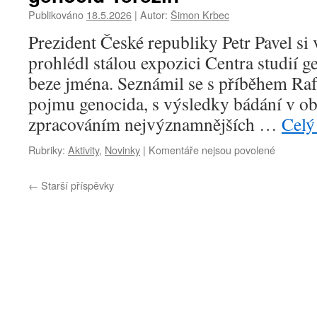
po
Publikováno
18.5.2026
|
Autor:
Šimon Krbec
p
m
Prezident České republiky Petr Pavel si 
p
prohlédl stálou expozici Centra studií g
n
beze jména. Seznámil se s příběhem Raf
pojmu genocida, s výsledky bádání v obo
zpracováním nejvýznamnějších …
Celý
Rubriky:
Aktivity
,
Novinky
|
Komentáře nejsou povolené
u
textu
s
←
Starší příspěvky
názvem
Preziden
Petr
Pavel
navštívil
Centrum
studií
genocid
Terezín