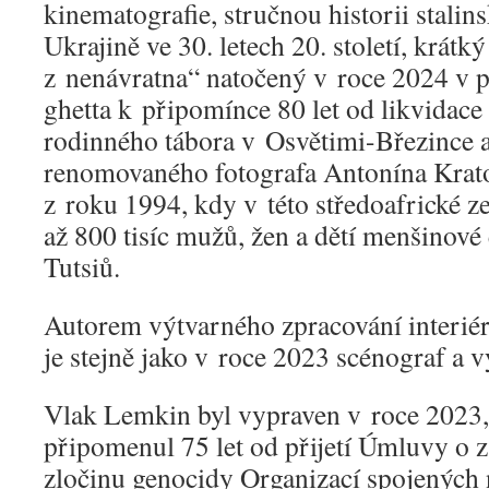
kinematografie, stručnou historii stali
Ukrajině ve 30. letech 20. století, krátk
z nenávratna“ natočený v roce 2024 v p
ghetta k připomínce 80 let od likvidace
rodinného tábora v Osvětimi-Březince a
renomovaného fotografa Antonína Krat
z roku 1994, kdy v této středoafrické z
až 800 tisíc mužů, žen a dětí menšinové
Tutsiů.
Autorem výtvarného zpracování interié
je stejně jako v roce 2023 scénograf a 
Vlak Lemkin byl vypraven v roce 2023, 
připomenul 75 let od přijetí Úmluvy o z
zločinu genocidy Organizací spojených 