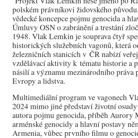
Projekt Vlak Lemkin nese jméno po Ra
polském právníkovi židovského původu,
vědecké koncepce pojmu genocida a hlav
Úmluvy OSN o zabránění a trestání zloč
1948. Vlak Lemkin je souprava čtyř spe
historických služebních vagonů, která 
železničních stanicích v ČR nabízí veřej
vzdělávací aktivity k tématu historie a
násilí a významu mezinárodního práva 
Evropy a lidstva.
Multimediální program ve vagonech Vl
2024 mimo jiné představí životní osudy
autora pojmu genocida, příběh Aurory M
arménské genocidy a hlavní postavy ně
Armenia, vůbec prvního filmu o genocid