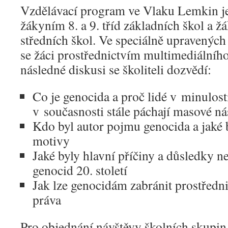
Vzdělávací program ve Vlaku Lemkin j
žákyním 8. a 9. tříd základních škol a 
středních škol. Ve speciálně upravenýc
se žáci prostřednictvím multimediální
následné diskusi se školiteli dozvědí:
Co je genocida a proč lidé v minulosti
v současnosti stále páchají masové nás
Kdo byl autor pojmu genocida a jaké 
motivy
Jaké byly hlavní příčiny a důsledky 
genocid 20. století
Jak lze genocidám zabránit prostřed
práva
Pro objednání návštěvy školních skupin