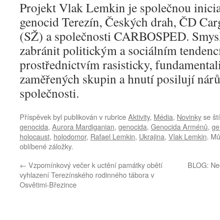
Projekt Vlak Lemkin je společnou inicia
genocid Terezín, Českých drah, ČD Car
(SŽ) a společnosti CARBOSPED. Smysl
zabránit politickým a sociálním tendenc
prostřednictvím rasisticky, fundamental
zaměřených skupin a hnutí posilují nárůs
společnosti.
Příspěvek byl publikován v rubrice
Aktivity
,
Média
,
Novinky
se št
genocida
,
Aurora Mardiganian
,
genocida
,
Genocida Arménů
,
ge
holocaust
,
holodomor
,
Rafael Lemkin
,
Ukrajina
,
Vlak Lemkin
. Mů
oblíbené záložky.
←
Vzpomínkový večer k uctění památky obětí
BLOG: Neo
vyhlazení Terezínského rodinného tábora v
Osvětimi-Březince