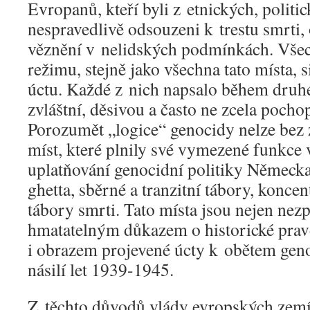
Evropanů, kteří byli z etnických, politi
nespravedlivě odsouzeni k trestu smrti, 
věznění v nelidských podmínkách. Všec
režimu, stejně jako všechna tato místa, s
úctu. Každé z nich napsalo během druhé
zvláštní, děsivou a často ne zcela pochop
Porozumět „logice“ genocidy nelze bez z
míst, které plnily své vymezené funkc
uplatňování genocidní politiky Německa 
ghetta, sběrné a tranzitní tábory, konce
tábory smrti. Tato místa jsou nejen ne
hmatatelným důkazem o historické pravd
i obrazem projevené úcty k obětem geno
násilí let 1939-1945.
Z těchto důvodů vlády evropských zemí 