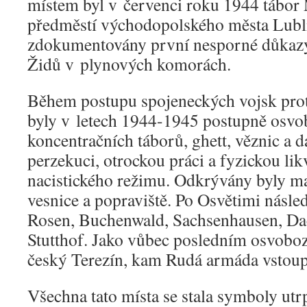
místem byl v červenci roku 1944 tábor
předměstí východopolského města Lubli
zdokumentovány první nesporné důkaz
Židů v plynových komorách.
Během postupu spojeneckých vojsk proti
byly v letech 1944-1945 postupně osvo
koncentračních táborů, ghett, věznic a d
perzekuci, otrockou práci a fyzickou lik
nacistického režimu. Odkrývány byly m
vesnice a popraviště. Po Osvětimi násle
Rosen, Buchenwald, Sachsenhausen, Da
Stutthof. Jako vůbec posledním osvobo
český Terezín, kam Rudá armáda vstoupi
Všechna tato místa se stala symboly utr