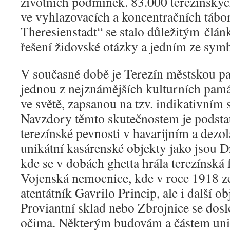
životních podmínek. 83.000 terezínskýc
ve vyhlazovacích a koncentračních tábo
Theresienstadt“ se stalo důležitým člá
řešení židovské otázky a jedním ze symb
V současné době je Terezín městskou p
jednou z nejznámějších kulturních pam
ve světě, zapsanou na tzv. indikativn
Navzdory těmto skutečnostem je podstat
terezínské pevnosti v havarijním a dezo
unikátní kasárenské objekty jako jsou 
kde se v dobách ghetta hrála terezínská f
Vojenská nemocnice, kde v roce 1918 
atentátník Gavrilo Princip, ale i další ob
Proviantní sklad nebo Zbrojnice se dosl
očima. Některým budovám a částem uni