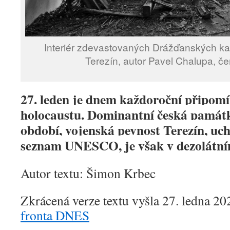
Interiér zdevastovaných Drážďanských ka
Terezín, autor Pavel Chalupa, č
27. leden je dnem každoroční připom
holocaustu. Dominantní česká památ
období, vojenská pevnost Terezín, uchá
seznam UNESCO, je však v dezolátní
Autor textu: Šimon Krbec
Zkrácená verze textu vyšla 27. ledna 2
fronta DNES