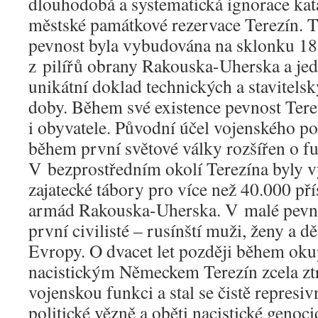
dlouhodobá a systematická ignorace kat
městské památkové rezervace Terezín. T
pevnost byla vybudována na sklonku 18. 
z pilířů obrany Rakouska-Uherska a jed
unikátní doklad technických a stavitels
doby. Během své existence pevnost Tere
i obyvatele. Původní účel vojenského p
během první světové války rozšířen o fu
V bezprostředním okolí Terezína byly 
zajatecké tábory pro více než 40.000 př
armád Rakouska-Uherska. V malé pevnos
první civilisté – rusínští muži, ženy a d
Evropy. O dvacet let později během ok
nacistickým Německem Terezín zcela ztr
vojenskou funkci a stal se čistě repres
politické vězně a oběti nacistické genoci