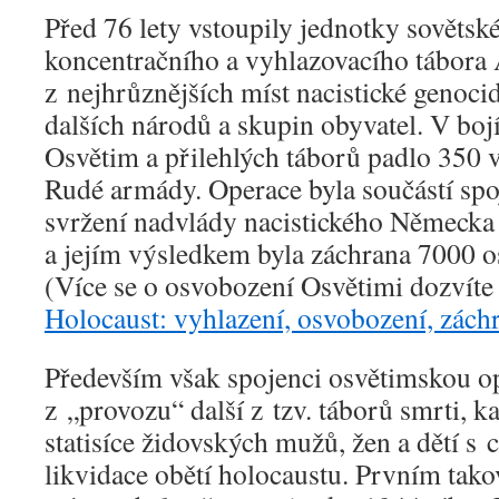
Před 76 lety vstoupily jednotky sověts
koncentračního a vyhlazovacího tábora
z nejhrůznějších míst nacistické genoc
dalších národů a skupin obyvatel. V bo
Osvětim a přilehlých táborů padlo 350 
Rudé armády. Operace byla součástí spo
svržení nadvlády nacistického Německa
a jejím výsledkem byla záchrana 7000 
(Více se o osvobození Osvětimi dozvíte
Holocaust: vyhlazení, osvobození, zách
Především však spojenci osvětimskou op
z „provozu“ další z tzv. táborů smrti, k
statisíce židovských mužů, žen a dětí s 
likvidace obětí holocaustu. Prvním t