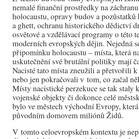
nemalé finanční prostředky na záchranu 
holocaustu, opravy budov a pozůstatků 
a ghett, ochranu historického dědictví d
osvětové a vzdělávací programy o této t
moderních evropských dějin. Nejedná se
připomínku holocaustu – místa, která na
uskutečnění své brutální politiky mají čas
Nacisté tato místa zneužili a přetvořili 
nebo jen pokračovali v tom, co začal ně
Místy nacistické perzekuce se tak staly 
vojenské objekty či dokonce celé městsk
bylo ve městech východní Evropy, která
původním domovem miliónů Židů.
V tomto celoevropském kontextu je nep