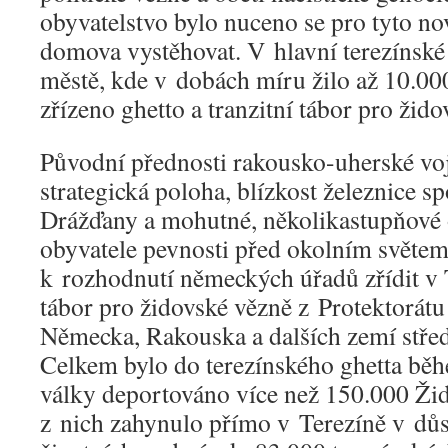
obyvatelstvo bylo nuceno se pro tyto no
domova vystěhovat. V hlavní terezínsk
městě, kde v dobách míru žilo až 10.00
zřízeno ghetto a tranzitní tábor pro žido
Původní přednosti rakousko-uherské vo
strategická poloha, blízkost železnice sp
Drážďany a mohutné, několikastupňové o
obyvatele pevnosti před okolním světem
k rozhodnutí německých úřadů zřídit v T
tábor pro židovské vězně z Protektorát
Německa, Rakouska a dalších zemí střed
Celkem bylo do terezínského ghetta bě
války deportováno více než 150.000 Žid
z nich zahynulo přímo v Terezíně v dů