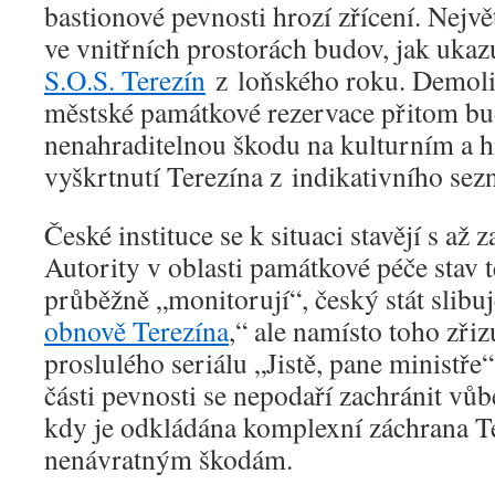
bastionové pevnosti hrozí zřícení. Nejvě
ve vnitřních prostorách budov, jak ukazu
S.O.S. Terezín
z loňského roku. Demolic
městské památkové rezervace přitom b
nenahraditelnou škodu na kulturním a h
vyškrtnutí Terezína z indikativního 
České instituce se k situaci stavějí s až 
Autority v oblasti památkové péče stav
průběžně „monitorují“, český stát slibuj
obnově Terezína
,“ ale namísto toho zřiz
proslulého seriálu „Jistě, pane ministře“.
části pevnosti se nepodaří zachránit v
kdy je odkládána komplexní záchrana Te
nenávratným škodám.