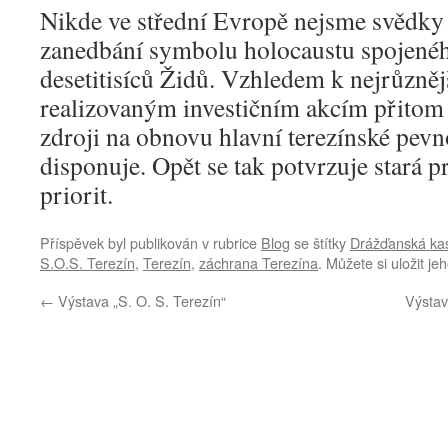
Nikde ve střední Evropě nejsme svědky
zanedbání symbolu holocaustu spojené
desetitisíců Židů. Vzhledem k nejrůzně
realizovaným investičním akcím přitom
zdroji na obnovu hlavní terezínské pevn
disponuje. Opět se tak potvrzuje stará pr
priorit.
Příspěvek byl publikován v rubrice
Blog
se štítky
Drážďanská ka
S.O.S. Terezín
,
Terezín
,
záchrana Terezína
. Můžete si uložit je
←
Výstava „S. O. S. Terezín“
Výstav