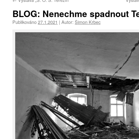
BLOG: Nenechme spadnout Te
Publikováno
27.1.2021
|
Autor:
Šimon Krbec