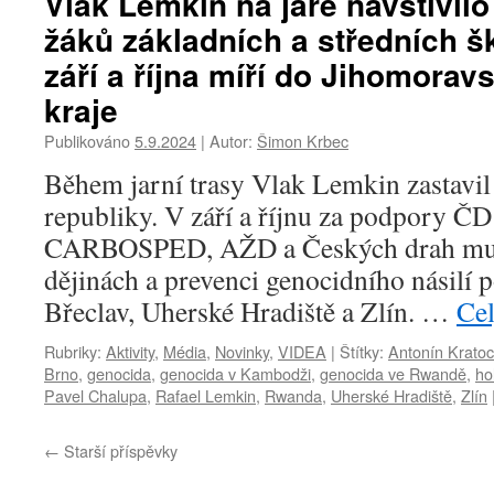
Vlak Lemkin na jaře navštívilo
Vlak
žáků základních a středních š
Lemkin
za
září a října míří do Jihomorav
dva
kraje
roky
navštívilo
Publikováno
5.9.2024
|
Autor:
Šimon Krbec
přes
20
Během jarní trasy Vlak Lemkin zastavil
tisíc
republiky. V září a říjnu za podpory 
lidí
a
CARBOSPED, AŽD a Českých drah mult
více
dějinách a prevenci genocidního násilí 
než
160
Břeclav, Uherské Hradiště a Zlín. …
Cel
škol
různých
Rubriky:
Aktivity
,
Média
,
Novinky
,
VIDEA
|
Štítky:
Antonín Kratoc
zaměření.
Brno
,
genocida
,
genocida v Kambodži
,
genocida ve Rwandě
,
ho
Během
Pavel Chalupa
,
Rafael Lemkin
,
Rwanda
,
Uherské Hradiště
,
Zlín
páté
trasy
←
Starší příspěvky
míří
do