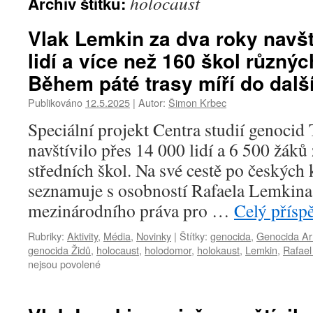
holocaust
Archiv štítku:
Vlak Lemkin za dva roky navští
lidí a více než 160 škol různý
Během páté trasy míří do další
Publikováno
12.5.2025
|
Autor:
Šimon Krbec
Speciální projekt Centra studií genocid
navštívilo přes 14 000 lidí a 6 500 žáků
středních škol. Na své cestě po českých 
seznamuje s osobností Rafaela Lemkin
mezinárodního práva pro …
Celý přísp
Rubriky:
Aktivity
,
Média
,
Novinky
|
Štítky:
genocida
,
Genocida A
genocida Židů
,
holocaust
,
holodomor
,
holokaust
,
Lemkin
,
Rafael
nejsou povolené
u
textu
s
názvem