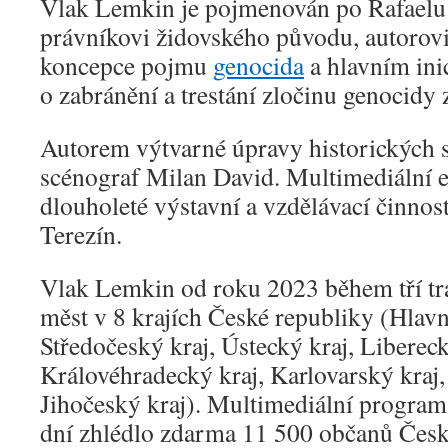
Vlak Lemkin je pojmenován po Rafaelu
právníkovi židovského původu, autorovi
koncepce pojmu
genocida
a hlavním in
o zabránění a trestání zločinu genocidy
Autorem výtvarné úpravy historických 
scénograf Milan David. Multimediální e
dlouholeté výstavní a vzdělávací činnost
Terezín.
Vlak Lemkin od roku 2023 během tří tra
měst v 8 krajích České republiky (Hlavn
Středočeský kraj, Ústecký kraj, Libereck
Královéhradecký kraj, Karlovarský kraj,
Jihočeský kraj). Multimediální progra
dní zhlédlo zdarma 11 500 občanů Česk