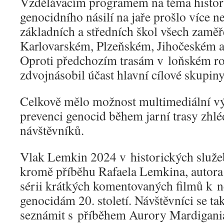
Vzdělávacím programem na téma histori
genocidního násilí na jaře prošlo více n
základních a středních škol všech zamě
Karlovarském, Plzeňském, Jihočeském a
Oproti předchozím trasám v loňském ro
zdvojnásobil účast hlavní cílové skupiny
Celkově mělo možnost multimediální výs
prevenci genocid během jarní trasy zhl
návštěvníků.
Vlak Lemkin 2024 v historických služe
kromě příběhu Rafaela Lemkina, autora
sérii krátkých komentovaných filmů k
genocidám 20. století. Návštěvníci se t
seznámit s příběhem Aurory Mardigani