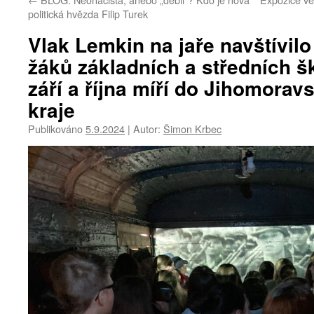
politická hvězda Filip Turek
Vlak Lemkin na jaře navštívilo
žáků základních a středních š
září a října míří do Jihomorav
kraje
Publikováno
5.9.2024
|
Autor:
Šimon Krbec