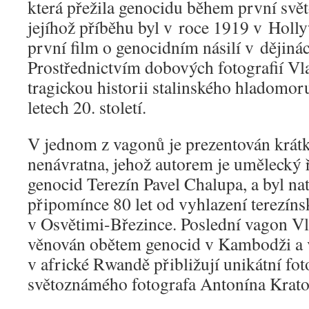
která přežila genocidu během první svět
jejíhož příběhu byl v roce 1919 v Hol
první film o genocidním násilí v dějiná
Prostřednictvím dobových fotografií Vl
tragickou historii stalinského hladomor
letech 20. století.
V jednom z vagonů je prezentován krátk
nenávratna, jehož autorem je umělecký ř
genocid Terezín Pavel Chalupa, a byl na
připomínce 80 let od vyhlazení terezín
v Osvětimi-Březince. Poslední vagon V
věnován obětem genocid v Kambodži a
v africké Rwandě přibližují unikátní fot
světoznámého fotografa Antonína Krato