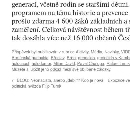
generací, včetně rodin se staršími dětm
programem na téma historie a prevence 
prošlo zdarma 4 600 žáků základních a 
zaměření. Celková návštěvnost během tř
tak dosáhla více než 16 000 občanů Čes
Příspěvek byl publikován v rubrice
Aktivity
,
Média
,
Novinky
,
VID
Arménská genocida
,
Břeclav
,
Brno
,
genocida
,
genocida v Kamb
holocaust
,
holodomor
,
Milan David
,
Pavel Chalupa
,
Rafael Lemk
Můžete si uložit jeho
odkaz
mezi své oblíbené záložky.
←
BLOG: Neonacista, anebo „debil“? Kdo je nová
Expozice ve
politická hvězda Filip Turek