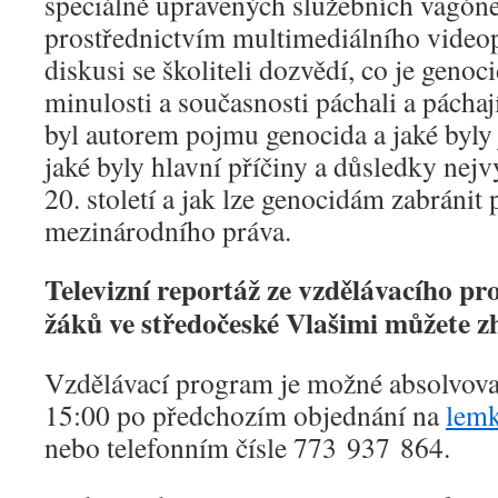
speciálně upravených služebních vagóne
prostřednictvím multimediálního video
diskusi se školiteli dozvědí, co je genoci
minulosti a současnosti páchali a páchaj
byl autorem pojmu genocida a jaké byly
jaké byly hlavní příčiny a důsledky ne
20. století a jak lze genocidám zabránit
mezinárodního práva.
Televizní reportáž ze vzdělávacího p
žáků ve středočeské Vlašimi můžete 
Vzdělávací program je možné absolvova
15:00 po předchozím objednání na
lemk
nebo telefonním čísle 773 937 864.