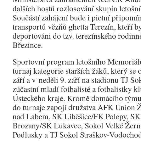
dalších hostů rozlosování skupin letošní
Součástí zahájení bude i pietní připom
transportů vězňů ghetta Terezín, kteří by
deportováni do tzv. terezínského rodin
Březince.
Sportovní program letošního Memoriálu
turnaj kategorie starších žáků, který se 
září a v neděli 9. září na stadionu TJ So
zúčastní mladí fotbalisté a fotbalistky 
Ústeckého kraje. Kromě domácího týmu 
do turnaje zapojí družstva AFK Union 
nad Labem, SK Liběšice/FK Polepy, SK
Brozany/SK Lukavec, Sokol Velké Žer
Podlusky a TJ Sokol Straškov-Vodochod