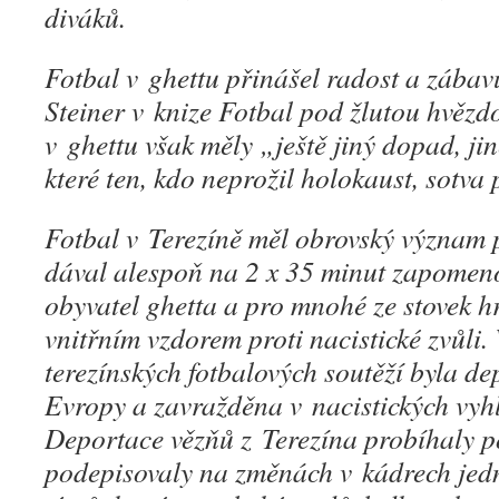
diváků.
Fotbal v ghettu přinášel radost a zábav
Steiner v knize
Fotbal pod žlutou hvězd
v ghettu však měly „ještě jiný dopad, jin
které ten, kdo neprožil holokaust, sotva
Fotbal v Terezíně měl obrovský význam 
dával alespoň na 2 x 35 minut zapomeno
obyvatel ghetta a pro mnohé ze stovek hr
vnitřním vzdorem proti nacistické zvůli.
terezínských fotbalových soutěží byla d
Evropy a zavražděna v nacistických vyh
Deportace vězňů z Terezína probíhaly 
podepisovaly na změnách v kádrech jedn