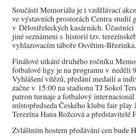
Součástí Memoriálu je i vzdělávací akce
ve výstavních prostorách Centra studií 
v Dělostřeleckých kasárnách. Účastníc
jiné seznámeni s historií tzv. terezínsk
vyhlazovacím táboře Osvětim-Březinka
Finálové utkání druhého ročníku Memor
fotbalové ligy je na programu v neděli 9
Vyhlášení vítězů, předání medailí a ind
začne v 15:00 na stadionu TJ Sokol Ter
patron turnaje a fotbalový internacion
místopředseda Českého klubu fair play J
Terezína Hana Rožcová a představitelé
Zvláštním hostem předávání cen bude H