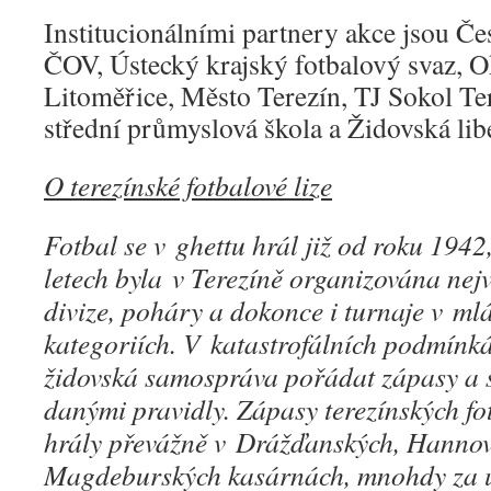
Institucionálními partnery akce jsou Čes
ČOV, Ústecký krajský fotbalový svaz, O
Litoměřice, Město Terezín, TJ Sokol Te
střední průmyslová škola a Židovská libe
O terezínské fotbalové lize
Fotbal se v ghettu hrál již od roku 1942
letech byla v Terezíně organizována nejv
divize, poháry a dokonce i turnaje v ml
kategoriích. V katastrofálních podmínk
židovská samospráva pořádat zápasy a 
danými pravidly. Zápasy terezínských fo
hrály převážně v Drážďanských, Hannov
Magdeburských kasárnách, mnohdy za úča