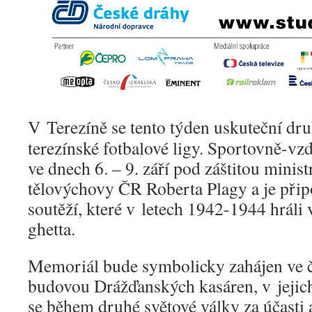
V Terezíně se tento týden uskuteční d
terezínské fotbalové ligy. Sportovně-vz
ve dnech 6. – 9. září pod záštitou minist
tělovýchovy ČR Roberta Plagy a je při
soutěží, které v letech 1942-1944 hráli 
ghetta.
Memoriál bude symbolicky zahájen ve čt
budovou Drážďanských kasáren, v jejich
se během druhé světové války za účasti a