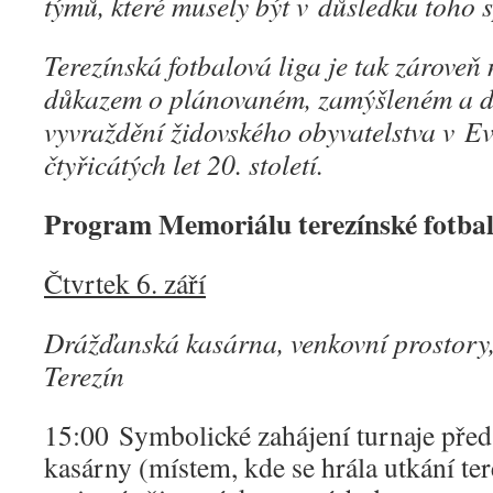
týmů, které musely být v důsledku toho 
Terezínská fotbalová liga je tak zárove
důkazem o plánovaném, zamýšleném a d
vyvraždění židovského obyvatelstva v E
čtyřicátých let 20. století.
Program Memoriálu terezínské fotbal
Čtvrtek 6. září
Drážďanská kasárna, venkovní prostory,
Terezín
15:00 Symbolické zahájení turnaje pře
kasárny (místem, kde se hrála utkání ter