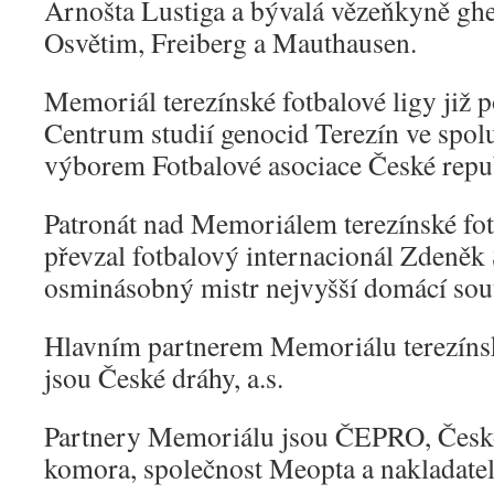
Arnošta Lustiga a bývalá vězeňkyně ghe
Osvětim, Freiberg a Mauthausen.
Memoriál terezínské fotbalové ligy již
Centrum studií genocid Terezín ve spo
výborem Fotbalové asociace České rep
Patronát nad Memoriálem terezínské fot
převzal fotbalový internacionál Zdeněk
osminásobný mistr nejvyšší domácí sou
Hlavním partnerem Memoriálu terezínsk
jsou České dráhy, a.s.
Partnery Memoriálu jsou ČEPRO, Česko
komora, společnost Meopta a nakladat