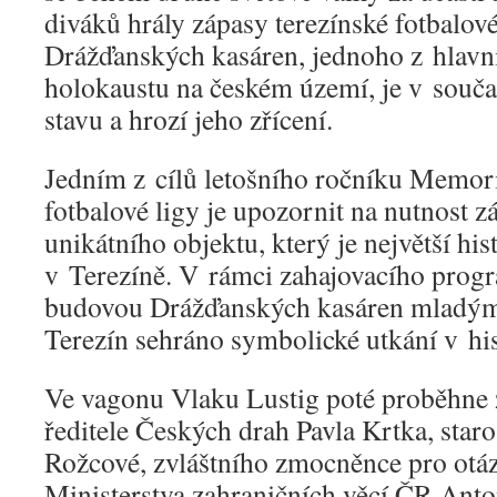
diváků hrály zápasy terezínské fotbalové
Drážďanských kasáren, jednoho z hlav
holokaustu na českém území, je v souča
stavu a hrozí jeho zřícení.
Jedním z cílů letošního ročníku Memori
fotbalové ligy je upozornit na nutnost 
unikátního objektu, který je největší h
v Terezíně. V rámci zahajovacího prog
budovou Drážďanských kasáren mladými
Terezín sehráno symbolické utkání v hi
Ve vagonu Vlaku Lustig poté proběhne z
ředitele Českých drah Pavla Krtka, star
Rožcové, zvláštního zmocněnce pro otá
Ministerstva zahraničních věcí ČR Anto