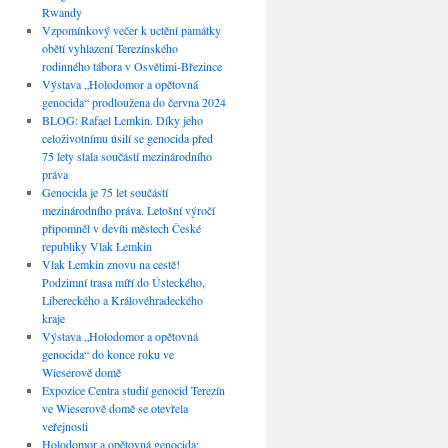
Rwandy
Vzpomínkový večer k uctění památky
obětí vyhlazení Terezínského
rodinného tábora v Osvětimi-Březince
Výstava „Holodomor a opětovná
genocida“ prodloužena do června 2024
BLOG: Rafael Lemkin. Díky jeho
celoživotnímu úsilí se genocida před
75 lety stala součástí mezinárodního
práva
Genocida je 75 let součástí
mezinárodního práva. Letošní výročí
připomněl v devíti městech České
republiky Vlak Lemkin
Vlak Lemkin znovu na cestě!
Podzimní trasa míří do Ústeckého,
Libereckého a Královéhradeckého
kraje
Výstava „Holodomor a opětovná
genocida“ do konce roku ve
Wieserově domě
Expozice Centra studií genocid Terezín
ve Wieserově domě se otevřela
veřejnosti
Holodomor a opětovná genocida: