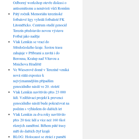
Odborný workshop otevře diskusi o
antisemitismu a nenávisti vůči Romům
Pátý ročník Memoriálu terezínské
fotbalové ligy vyhráli fotbalisté FK
Litoměřicko. Centrum studií genocid
Terezín představilo novou výstavu
Fotbal jako naděje
Vlak Lemkin se vrací do
Středočeského kraje. Šestou trasu
zahajuje v Příbrami a zavítá i do
Berouna, Kralup nad Vltavou a
Mnichova Hradiště
Ve Wieserově domě v Terezíně vzniká
nová stálá expozice k
nejvýznamnějším případům
genocidního násilí ve 20. století
Vlak Lemkin navštívilo přes 23 000
lidí. Vzdělávací projekt k prevenci
genocidního násilí bude pokračovat na
podzim s výhledem do dalších let
Vlak Lemkin za dva roky navštívilo
přes 20 tisíc lidí a více než 160 škol
různých zaměření. Během páté trasy
míří do dalších čtyř krajů
BLOG: Holocaust se ztrácí z paměti