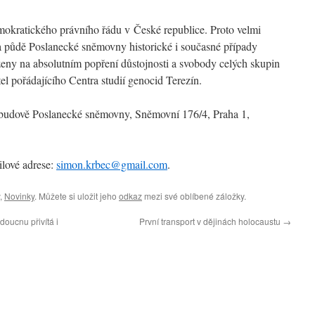
okratického právního řádu v České republice. Proto velmi
půdě Poslanecké sněmovny historické i současné případy
oženy na absolutním popření důstojnosti a svobody celých skupin
el pořádajícího Centra studií genocid Terezín.
 budově Poslanecké sněmovny, Sněmovní 176/4, Praha 1,
ilové adrese:
simon.krbec@gmail.com
.
,
Novinky
. Můžete si uložit jeho
odkaz
mezi své oblíbené záložky.
doucnu přivítá i
První transport v dějinách holocaustu
→