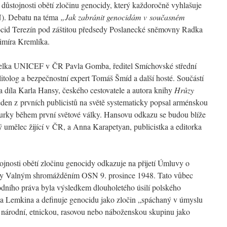
ůstojnosti obětí zločinu genocidy, který každoročně vyhlašuje
). Debatu na téma
„Jak zabránit genocidám v současném
cid Terezín pod záštitou předsedy Poslanecké sněmovny Radka
imíra Kremlíka.
itelka UNICEF v ČR Pavla Gomba, ředitel Smíchovské střední
itolog a bezpečnostní expert Tomáš Šmíd a další hosté. Součástí
a díla Karla Hansy, českého cestovatele a autora knihy
Hrůzy
den z prvních publicistů na světě systematicky popsal arménskou
rky během první světové války. Hansovu odkazu se budou blíže
umělec žijící v ČR, a Anna Karapetyan, publicistka a editorka
jnosti obětí zločinu genocidy odkazuje na přijetí Úmluvy o
cidy Valným shromážděním OSN 9. prosince 1948. Tato vůbec
dního práva byla výsledkem dlouholetého úsilí polského
a Lemkina a definuje genocidu jako zločin „spáchaný v úmyslu
u národní, etnickou, rasovou nebo náboženskou skupinu jako