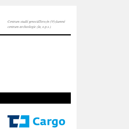
Centrum studií genocidTerezín (Výzkumné
centrum archeologie zla, o.p.s.)