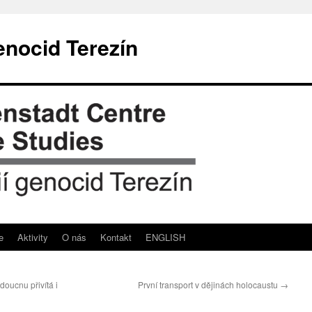
enocid Terezín
e
Aktivity
O nás
Kontakt
ENGLISH
doucnu přivítá i
První transport v dějinách holocaustu
→