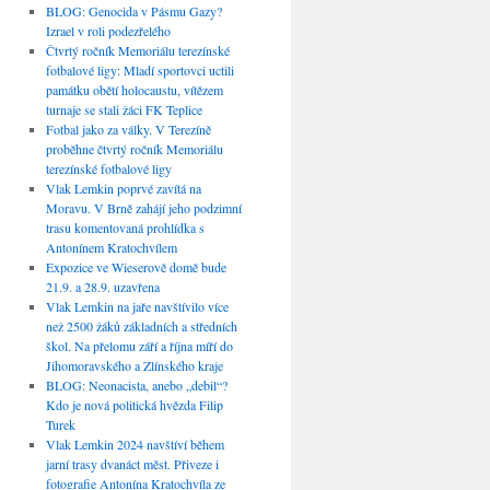
BLOG: Genocida v Pásmu Gazy?
Izrael v roli podezřelého
Čtvrtý ročník Memoriálu terezínské
fotbalové ligy: Mladí sportovci uctili
památku obětí holocaustu, vítězem
turnaje se stali žáci FK Teplice
Fotbal jako za války. V Terezíně
proběhne čtvrtý ročník Memoriálu
terezínské fotbalové ligy
Vlak Lemkin poprvé zavítá na
Moravu. V Brně zahájí jeho podzimní
trasu komentovaná prohlídka s
Antonínem Kratochvílem
Expozice ve Wieserově domě bude
21.9. a 28.9. uzavřena
Vlak Lemkin na jaře navštívilo více
než 2500 žáků základních a středních
škol. Na přelomu září a října míří do
Jihomoravského a Zlínského kraje
BLOG: Neonacista, anebo „debil“?
Kdo je nová politická hvězda Filip
Turek
Vlak Lemkin 2024 navštíví během
jarní trasy dvanáct měst. Přiveze i
fotografie Antonína Kratochvíla ze