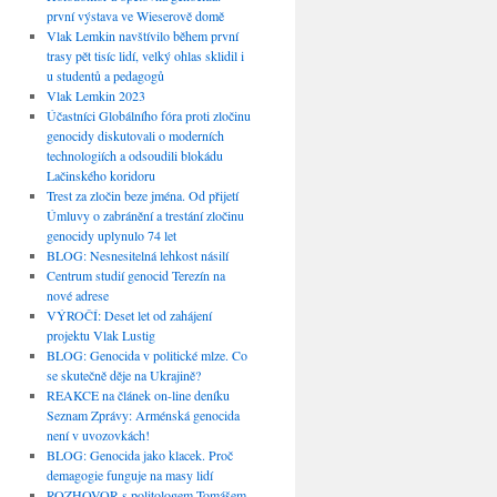
první výstava ve Wieserově domě
Vlak Lemkin navštívilo během první
trasy pět tisíc lidí, velký ohlas sklidil i
u studentů a pedagogů
Vlak Lemkin 2023
Účastníci Globálního fóra proti zločinu
genocidy diskutovali o moderních
technologiích a odsoudili blokádu
Lačinského koridoru
Trest za zločin beze jména. Od přijetí
Úmluvy o zabránění a trestání zločinu
genocidy uplynulo 74 let
BLOG: Nesnesitelná lehkost násilí
Centrum studií genocid Terezín na
nové adrese
VÝROČÍ: Deset let od zahájení
projektu Vlak Lustig
BLOG: Genocida v politické mlze. Co
se skutečně děje na Ukrajině?
REAKCE na článek on-line deníku
Seznam Zprávy: Arménská genocida
není v uvozovkách!
BLOG: Genocida jako klacek. Proč
demagogie funguje na masy lidí
ROZHOVOR s politologem Tomášem