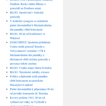
Šmídem: Rusko žádné důkazy o
genocidě na Donbasu nemá
BLOG: Sportování v kulisách
genocidy
V kolínské synagoze se uskuteční
pietní shromáždění k Mezinárodnímu
dni památky obětí holocaustu
BLOG: 80 let od konference ve
Wannsee
DOKUMENT: Společné prohlášení
Centra studií genocid Terezín a
Velvyslanectví Arménie v ČR k
Mezinárodnímu dni památky a
důstojnosti obětí zločinu genocidy a
prevence tohoto zločinu
BLOG: Urážka nejen žlutou hvězdou
BLOG: Terezínské začátky a konce
Politici a diplomaté uctili památku
obětí holocaustu na pražském
Masarykově nádraží
Pietní shromáždění k připomínce 80 let
od prvního transportu do Terezína
Krvavý podzim 1941: 80 let od
vyhlazovací války na Východě a