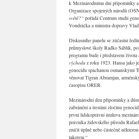
k Mezinárodnímu dni připomínky a d
Organizace spojených národů (OSN
světě?“
pořádá Centrum studií geno
Vondráčka a ministra dopravy Vlad
Diskusního panelu se zúčastní řed
průmyslové školy Radko Sáblík, pol
programu bude i představení života 
východu
z roku 1923. Hansa jako je
genocidu spáchanou osmanskými Tu
věnovat Tigran Abramjan, arménský 
časopisu ORER.
Mezinárodní den připomínky a důsto
zabránění a trestání zločinu geno
první lidskoprávní úmluva mezináro
právníka židovského původu Rafael
zničit úplně nebo částečně některo
takovou.“