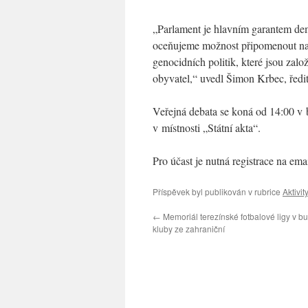
„Parlament je hlavním garantem dem
oceňujeme možnost připomenout na 
genocidních politik, které jsou zal
obyvatel,“ uvedl Šimon Krbec, ředit
Veřejná debata se koná od 14:00 v
v místnosti „Státní akta“.
Pro účast je nutná registrace na ema
Příspěvek byl publikován v rubrice
Aktivity
←
Memoriál terezínské fotbalové ligy v bu
kluby ze zahraniční