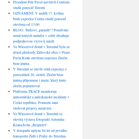
Prezident Petr Pavel navštívil Centrum
studií genocid Terezín
OZNÁMENÍ: V neděli 17. května
bude expozice Centra studií genocid
otevřena od 13:00
BLOG: Turkovi „paraziti“? Používání
nenávistných metafor v sobě obsahuje
podprahovou výzvu k násilí
Ve Wieserově domě v Terezíně byla za
účasti předsedy Židovské obce v Praze
Pavla Krále otevřena expozice Zločin
beze jména
V Terezíně se otevře stálá expozice o
genocidách 20. století. Zločin beze
jména připomene i muže, který tento
zločin pojmenoval
Platforma TRACE monitoruje
antisemitské a anticikanské incidenty v
České republice. Pomozte nám
sledovat projevy nenávisti
Ve Wieserově domě v Terezíně se
otevírá výstava fotografií Antonína
Kratochvíla „Bezpráví“
V listopadu uplyne 84 let od prvního
transportu Židů z Prahy do Terezína.