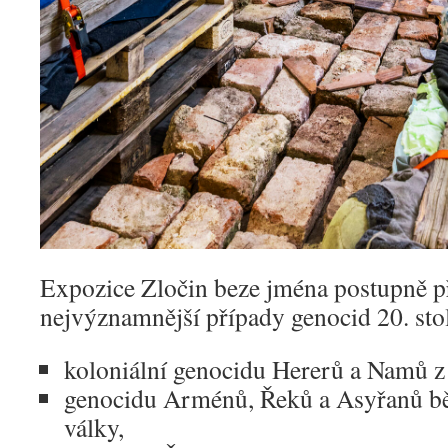
Expozice Zločin beze jména postupně p
nejvýznamnější případy genocid 20. stol
koloniální genocidu Hererů a Namů z 
genocidu Arménů, Řeků a Asyřanů bě
války,