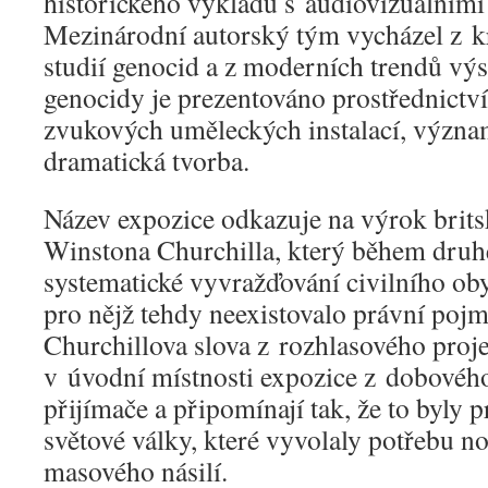
historického výkladu s audiovizuálním
Mezinárodní autorský tým vycházel z k
studií genocid a z moderních trendů výs
genocidy je prezentováno prostřednictví
zvukových uměleckých instalací, význam
dramatická tvorba.
Název expozice odkazuje na výrok brit
Winstona Churchilla, který během druhé
systematické vyvražďování civilního oby
pro nějž tehdy neexistovalo právní pojm
Churchillova slova z rozhlasového proj
v úvodní místnosti expozice z dobovéh
přijímače a připomínají tak, že to byly 
světové války, které vyvolaly potřebu no
masového násilí.