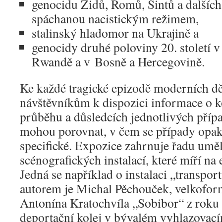
genocidu Židů, Romů, Sintů a dalších
spáchanou nacistickým režimem,
stalinský hladomor na Ukrajině a
genocidy druhé poloviny 20. století 
Rwandě a v Bosně a Hercegovině.
Ke každé tragické epizodě moderních dě
návštěvníkům k dispozici informace o ko
průběhu a důsledcích jednotlivých přípa
mohou porovnat, v čem se případy opaku
specifické. Expozice zahrnuje řadu umě
scénografických instalací, které míří n
Jedná se například o instalaci „transport
autorem je Michal Pěchouček, velkoform
Antonína Kratochvíla „Sobibor“ z roku 
deportační kolej v bývalém vyhlazovací