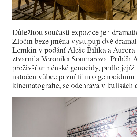
Důležitou součástí expozice je i dramati
Zločin beze jména vystupují dvě dramat
Lemkin v podání Aleše Bílíka a Aurora
ztvárnila Veronika Soumarová. Příběh 
přeživší arménské genocidy, podle její
natočen vůbec první film o genocidním n
kinematografie, se odehrává v kulisách