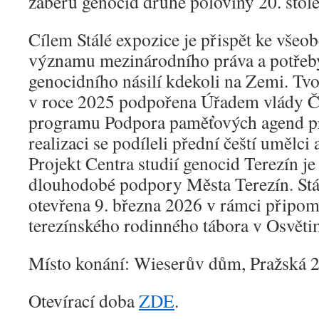
záběrů genocid druhé poloviny 20. stole
Cílem Stálé expozice je přispět ke vš
významu mezinárodního práva a potřeb
genocidního násilí kdekoli na Zemi. Tvo
v roce 2025 podpořena Úřadem vlády Č
programu Podpora paměťových agend pro
realizaci se podíleli přední čeští umělci
Projekt Centra studií genocid Terezín je
dlouhodobé podpory Města Terezín. Stá
otevřena 9. března 2026 v rámci připom
terezínského rodinného tábora v Osvěti
Místo konání: Wieserův dům, Pražská 2
Otevírací doba
ZDE
.