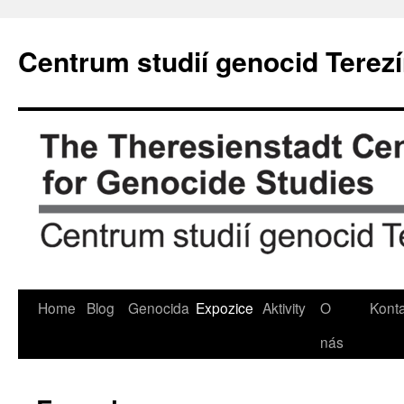
Přejít
k
Centrum studií genocid Terez
obsahu
webu
Home
Blog
Genocida
Expozice
Aktivity
O
Konta
nás