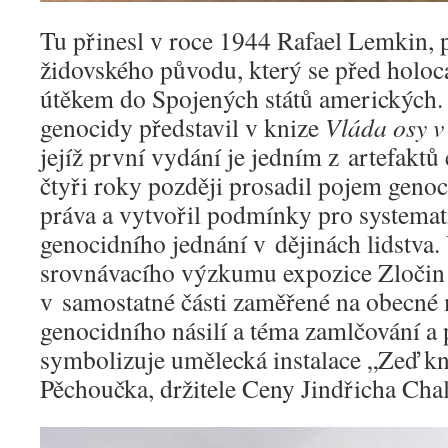
Tu přinesl v roce 1944 Rafael Lemkin, 
židovského původu, který se před holoc
útěkem do Spojených států amerických.
genocidy představil v knize
Vláda osy 
jejíž první vydání je jedním z artefakt
čtyři roky později prosadil pojem geno
práva a vytvořil podmínky pro systema
genocidního jednání v dějinách lidstva.
srovnávacího výzkumu expozice Zločin
v samostatné části zaměřené na obecn
genocidního násilí a téma zamlčování a 
symbolizuje umělecká instalace „Zeď k
Pěchoučka, držitele Ceny Jindřicha Cha