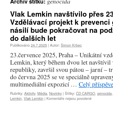
genocida
Archiv štítku:
Vlak Lemkin navštívilo přes 23 
Vzdělávací projekt k prevenci
násilí bude pokračovat na po
do dalších let
Publikováno
24.7.2025
|
Autor:
Šimon Krbec
23.července 2025, Praha – Unikátní vzd
Lemkin, který během dvou let navštívil
republiky, završil svou pátou – jarní – 
do června 2025 se ve speciálně upraven
multimediální expozicí …
Celý příspěv
Rubriky:
Aktivity
,
Média
,
Novinky
|
Štítky:
ČD CARGO
,
genocida
Lemkin
,
Vlak Lemkin
|
Komentáře nejsou povolené
u
textu
s