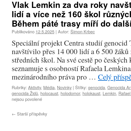
názvem
Vlak Lemkin za dva roky navští
Vlak
lidí a více než 160 škol různý
Lemkin
navštívilo
Během páté trasy míří do další
přes
23
Publikováno
12.5.2025
|
Autor:
Šimon Krbec
000
Speciální projekt Centra studií genocid
lidí.
Vzdělávací
navštívilo přes 14 000 lidí a 6 500 žáků
projekt
středních škol. Na své cestě po českých 
k
prevenci
seznamuje s osobností Rafaela Lemkin
genocidního
mezinárodního práva pro …
Celý přísp
násilí
bude
Rubriky:
Aktivity
,
Média
,
Novinky
|
Štítky:
genocida
,
Genocida A
pokračovat
genocida Židů
,
holocaust
,
holodomor
,
holokaust
,
Lemkin
,
Rafael
na
nejsou povolené
u
podzim
textu
s
s
výhledem
←
Starší příspěvky
názvem
do
Vlak
dalších
Lemkin
let