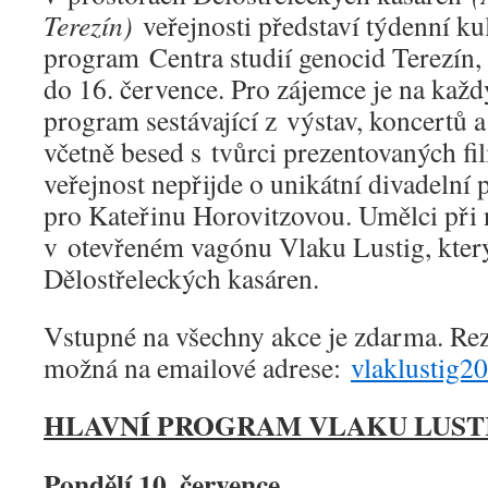
Terezín)
veřejnosti představí týdenní ku
program Centra studií genocid Terezín, 
do 16. července. Pro zájemce je na každ
program sestávající z výstav, koncertů 
včetně besed s tvůrci prezentovaných fi
veřejnost nepřijde o unikátní divadelní
pro Kateřinu Horovitzovou. Umělci při
v otevřeném vagónu Vlaku Lustig, který
Dělostřeleckých kasáren.
Vstupné na všechny akce je zdarma. Rez
možná na emailové adrese:
vlaklustig
HLAVNÍ PROGRAM VLAKU LUSTI
Pondělí 10. července