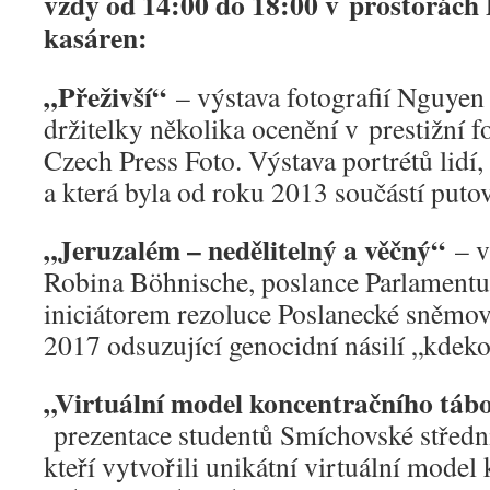
vždy od 14:00 do 18:00 v prostorách 
kasáren:
„Přeživší“
– výstava fotografií Nguye
držitelky několika ocenění v prestižní f
Czech Press Foto. Výstava portrétů lidí, 
a která byla od roku 2013 součástí puto
„Jeruzalém – nedělitelný a věčný“
– vý
Robina Böhnische, poslance Parlamentu
iniciátorem rezoluce Poslanecké sněmo
2017 odsuzující genocidní násilí „kdeko
„Virtuální model koncentračního táb
prezentace studentů Smíchovské středn
kteří vytvořili unikátní virtuální model