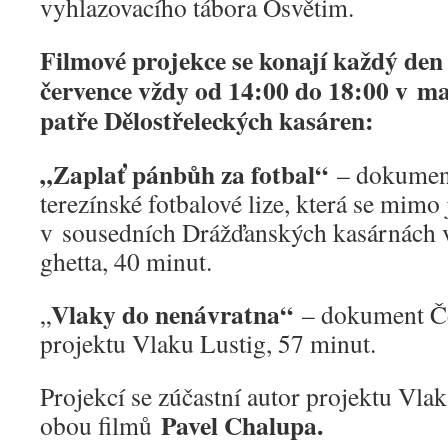
vyhlazovacího tábora Osvětim.
Filmové projekce se konají každý den 
července vždy od 14:00 do 18:00 v ma
patře Dělostřeleckých kasáren:
„Zaplať pánbůh za fotbal“
– dokument
terezínské fotbalové lize, která se mimo 
v sousedních Drážďanských kasárnách 
ghetta, 40 minut.
Vlaky do nenávratna“
„
– dokument Če
projektu Vlaku Lustig, 57 minut.
Projekcí se zúčastní autor projektu Vla
Pavel Chalupa.
obou filmů