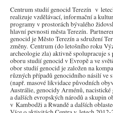
Centrum studií genocid Terezín v lete
realizuje vzdělávací, informační a kult
programy v prostorách bývalého židovsk
hlavní pevnosti města Terezín. Partnere
genocid je Město Terezín a sdružení Te
změny. Centrum (do letošního roku V
archeologie zla) aktivně spolupracuje 
oboru studií genocid v Evropě a ve světě
obor studií genocid je založen na kompa
různých případů genocidního násilí ve 
(např. masové likvidace původních oby
Austrálie, genocidy Arménů, nacistick
a dalších evropských národů a skupin o
v Kambodži a Rwandě a dalších oblastec
Více o aktivitách Centra v letech 2012-