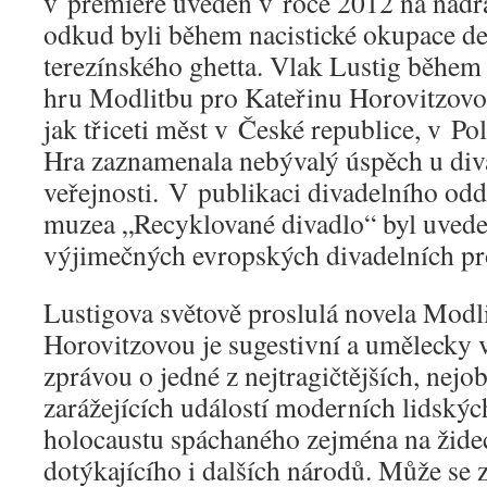
v premiéře uveden v roce 2012 na nádr
odkud byli během nacistické okupace d
terezínského ghetta. Vlak Lustig během
hru Modlitbu pro Kateřinu Horovitzovo
jak třiceti měst v České republice, v Po
Hra zaznamenala nebývalý úspěch u div
veřejnosti. V publikaci divadelního od
muzea „Recyklované divadlo“ byl uvede
výjimečných evropských divadelních pr
Lustigova světově proslulá novela Modl
Horovitzovou je sugestivní a umělecky 
zprávou o jedné z nejtragičtějších, nejo
zarážejících událostí moderních lidskýc
holocaustu spáchaného zejména na židec
dotýkajícího i dalších národů. Může se z