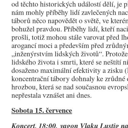
od těchto historických událostí dělí, je p
nám mohly příběhy lidí zavlečených nac
táborů něco napovědět o světě, ve které
bohužel pravdou. Příběhy lidí, kteří na
prošli, totiž mohou stále varovat před lh
arogancí moci a především před zrůdn
„inženýrstvím lidských životů“. Protož
lidského života i smrti, které se neštítí 
dosaženo maximální efektivity a zisku (
koncentrační tábory dohnaly ke zrůdné 
hrozbou, která se nad současnou evropsk
nepřestala vznášet ani dnes.
Sobota 15. července
Koncert, 18:00, vagon Vlaku Lustig na