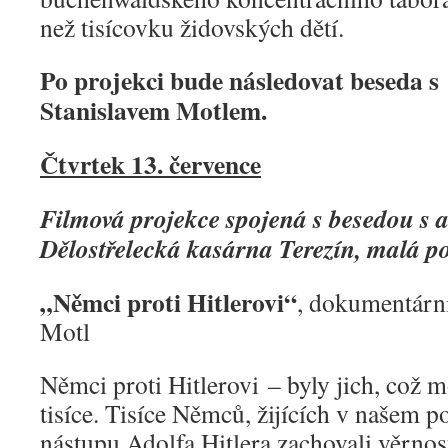
než tisícovku židovských dětí.
Po projekci bude následovat beseda s
Stanislavem Motlem
.
Čtvrtek 13. července
Filmová projekce spojená s besedou s 
Dělostřelecká kasárna Terezín, malá p
„Němci proti Hitlerovi“
, dokumentární
Motl
Němci proti Hitlerovi – byly jich, což m
tisíce. Tisíce Němců, žijících v našem p
nástupu Adolfa Hitlera zachovali věrno