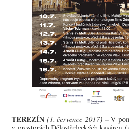
TEREZÍN
–
(1. července 2017)
V pond
v prostorách Dělostřeleckých kasáren
(