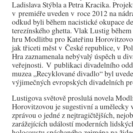
Ladislava Stýbla a Petra Kracika. Projek
v premiéře uveden v roce 2012 na nádr
odkud byli během nacistické okupace d
terezínského ghetta. Vlak Lustig během
hru Modlitbu pro Kateřinu Horovitzovo
jak třiceti měst v České republice, v Po
Hra zaznamenala nebývalý úspěch u div
veřejnosti. V publikaci divadelního od
muzea „Recyklované divadlo“ byl uvede
výjimečných evropských divadelních pr
Lustigova světově proslulá novela Modl
Horovitzovou je sugestivní a umělecky 
zprávou o jedné z nejtragičtějších, nejo
zarážejících událostí moderních lidskýc
holocaustu spáchaného zejména na židec