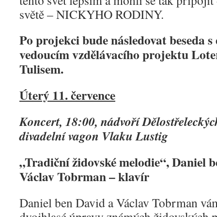
tento svět lepším a mohli se tak připojit
světě – NICKYHO RODINY.
Po projekci bude následovat beseda 
vedoucím vzdělávacího projektu Lote
Tulisem.
Úterý 11. července
Koncert, 18:00, nádvoří Dělostřeleckýc
divadelní vagon Vlaku Lustig
„Tradiční židovské melodie“, Daniel b
Václav Tobrman – klavír
Daniel ben David a Václav Tobrman vám
dvojhlasé úpravy známých židovských p