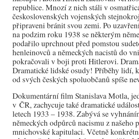
republice. Mnozí z nich stáli v osmatřic
československých vojenských stejnokroj
připraveni bránit svou zemi. Po uzavře
na podzim roku 1938 se některým něm
podařilo uprchnout před pomstou sude
henleinovců a německých nacistů do vni
pokračovali v boji proti Hitlerovi. Dram
Dramatické lidské osudy! Příběhy lidí, k
od svých českých spoluobčanů spíše ne
Dokumentární film Stanislava Motla, je
v ČR, zachycuje také dramatické událos
letech 1933 – 1938. Zabývá se vyhnání
německých odpůrců nacismu z našeho p
mnichovské kapitulaci. Včetně konkrétní