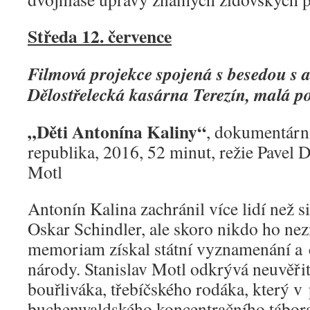
Středa 12. července
Filmová projekce spojená s besedou s 
Dělostřelecká kasárna Terezín, malá p
„Děti Antonína Kaliny“
, dokumentární
republika, 2016, 52 minut, režie Pavel D
Motl
Antonín Kalina zachránil více lidí než s
Oskar Schindler, ale skoro nikdo ho nez
memoriam získal státní vyznamenání a 
národy. Stanislav Motl odkrývá neuvěři
bouřliváka, třebíčského rodáka, který v
buchenwaldského koncentračního tábora