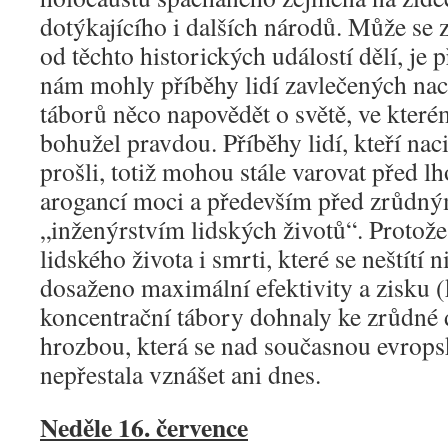
dotýkajícího i dalších národů. Může se z
od těchto historických událostí dělí, je p
nám mohly příběhy lidí zavlečených nac
táborů něco napovědět o světě, ve které
bohužel pravdou. Příběhy lidí, kteří na
prošli, totiž mohou stále varovat před lh
arogancí moci a především před zrůdn
„inženýrstvím lidských životů“. Protož
lidského života i smrti, které se neštítí 
dosaženo maximální efektivity a zisku (
koncentrační tábory dohnaly ke zrůdné 
hrozbou, která se nad současnou evropsk
nepřestala vznášet ani dnes.
Neděle 16. července