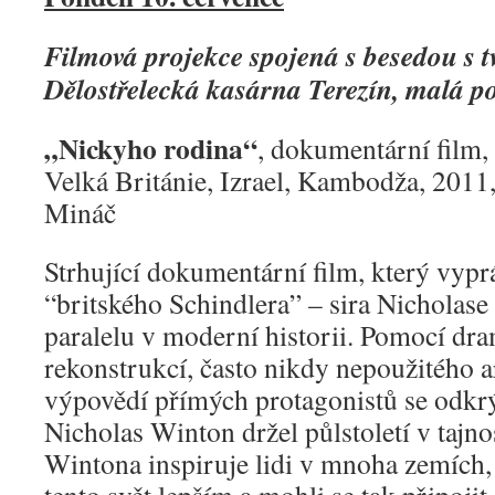
Filmová projekce spojená s besedou s t
Dělostřelecká kasárna Terezín, malá p
„Nickyho rodina“
, dokumentární film
Velká Británie, Izrael, Kambodža, 2011,
Mináč
Strhující dokumentární film, který vypr
“britského Schindlera” – sira Nicholas
paralelu v moderní historii. Pomocí dr
rekonstrukcí, často nikdy nepoužitého a
výpovědí přímých protagonistů se odkrý
Nicholas Winton držel půlstoletí v tajno
Wintona inspiruje lidi v mnoha zemích, 