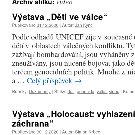
video
Archiv štítku:
Výstava „Děti ve válce“
Publikováno
31.12.2020
|
Autor:
Jan Kynčl
Podle odhadů UNICEF žije v současné 
dětí v oblastech válečných konfliktů. T
zažívají bombardování, jsou vyháněny 
zneužívány, jsou nucené bojovat jako dět
terčem genocidních politik. Mnohé z ni
a …
Celý příspěvek
→
Rubriky:
Dokumenty
|
Štítky:
děti
,
genocida
,
válka
,
video
|
Komen
Výstava „Holocaust: vyhlazení
záchrana“
Publikováno
30.12.2020
|
Autor:
Šimon Krbec