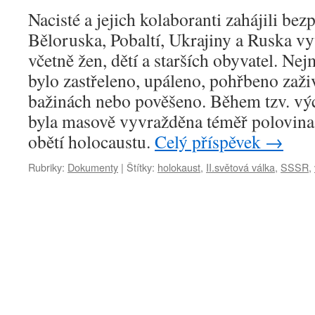
Nacisté a jejich kolaboranti zahájili be
Běloruska, Pobaltí, Ukrajiny a Ruska v
včetně žen, dětí a starších obyvatel. Ne
bylo zastřeleno, upáleno, pohřbeno zaži
bažinách nebo pověšeno. Během tzv. vý
byla masově vyvražděna téměř polovina
obětí holocaustu.
Celý příspěvek
→
Rubriky:
Dokumenty
|
Štítky:
holokaust
,
II.světová válka
,
SSSR
,