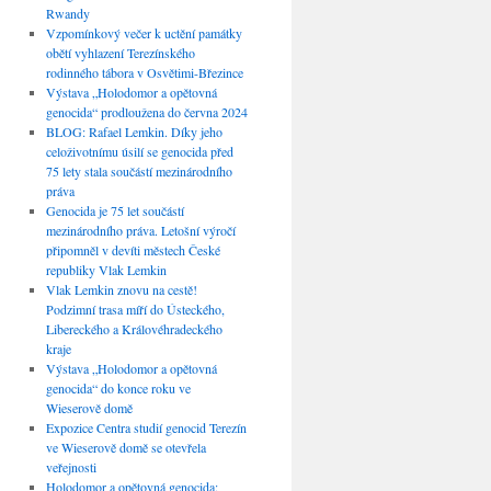
Rwandy
Vzpomínkový večer k uctění památky
obětí vyhlazení Terezínského
rodinného tábora v Osvětimi-Březince
Výstava „Holodomor a opětovná
genocida“ prodloužena do června 2024
BLOG: Rafael Lemkin. Díky jeho
celoživotnímu úsilí se genocida před
75 lety stala součástí mezinárodního
práva
Genocida je 75 let součástí
mezinárodního práva. Letošní výročí
připomněl v devíti městech České
republiky Vlak Lemkin
Vlak Lemkin znovu na cestě!
Podzimní trasa míří do Ústeckého,
Libereckého a Královéhradeckého
kraje
Výstava „Holodomor a opětovná
genocida“ do konce roku ve
Wieserově domě
Expozice Centra studií genocid Terezín
ve Wieserově domě se otevřela
veřejnosti
Holodomor a opětovná genocida: