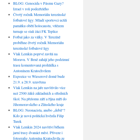
BLOG: Genocida v Pásmu Gazy?
Izrael v roli podezřelého
Čtvrtý ročník Memoriálu terezínské
fotbalové ligy: Mladí sportovci uctili
památku obětí holocaustu, vítězem
turnaje se stali žáci FK Teplice
Fotbal jako za války. V Terezíně
proběhne čtvrtý ročník Memoriálu
terezínské fotbalové ligy
Vlak Lemkin poprvé zavítá na
Moravu. V Brně zahájí jeho podzimní
trasu komentovaná prohlídka s
Antonínem Kratochvílem
Expozice ve Wieserově domě bude
21.9. a 28.9. uzavřena
Vlak Lemkin na jaře navštívilo více
než 2500 žáků základních a středních
škol. Na přelomu září a října míří do
Jihomoravského a Zlínského kraje
BLOG: Neonacista, anebo „debil“?
Kdo je nová politická hvězda Filip
Turek
Vlak Lemkin 2024 navštíví během
jarní trasy dvanáct měst. Přiveze i
fotografie Antonína Kratochvíla ze