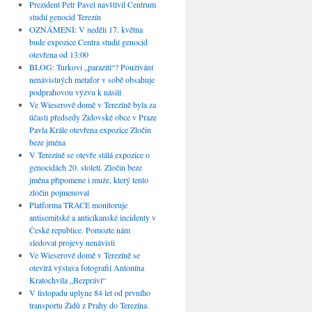
Prezident Petr Pavel navštívil Centrum
studií genocid Terezín
OZNÁMENÍ: V neděli 17. května
bude expozice Centra studií genocid
otevřena od 13:00
BLOG: Turkovi „paraziti“? Používání
nenávistných metafor v sobě obsahuje
podprahovou výzvu k násilí
Ve Wieserově domě v Terezíně byla za
účasti předsedy Židovské obce v Praze
Pavla Krále otevřena expozice Zločin
beze jména
V Terezíně se otevře stálá expozice o
genocidách 20. století. Zločin beze
jména připomene i muže, který tento
zločin pojmenoval
Platforma TRACE monitoruje
antisemitské a anticikanské incidenty v
České republice. Pomozte nám
sledovat projevy nenávisti
Ve Wieserově domě v Terezíně se
otevírá výstava fotografií Antonína
Kratochvíla „Bezpráví“
V listopadu uplyne 84 let od prvního
transportu Židů z Prahy do Terezína.