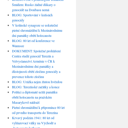
Šmídem: Rusko žádné důkazy o
genocidě na Donbasu nemá
BLOG: Sportování v kulisách
genocidy
V kolínské synagoze se uskuteční
pietní shromáždění k Mezinárodnímu
dni památky obětí holocaustu
BLOG: 80 let od konference ve
Wannsee
DOKUMENT: Společné prohlášení
Centra studií genocid Terezín a
Velvyslanectví Arménie v ČR k
Mezinárodnímu dni památky a
důstojnosti obětí zločinu genocidy a
prevence tohoto zločinu
BLOG: Urážka nejen žlutou hvězdou
BLOG: Terezínské začátky a konce
Politici a diplomaté uctili památku
obětí holocaustu na pražském
Masarykově nádraží
Pietní shromáždění k připomínce 80 let
od prvního transportu do Terezína
Krvavý podzim 1941: 80 let od
vyhlazovací války na Východě a