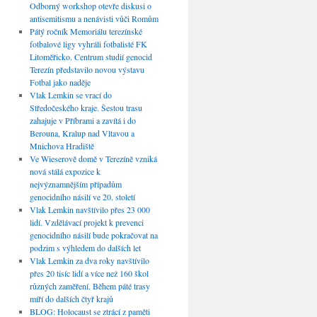
Odborný workshop otevře diskusi o
antisemitismu a nenávisti vůči Romům
Pátý ročník Memoriálu terezínské
fotbalové ligy vyhráli fotbalisté FK
Litoměřicko. Centrum studií genocid
Terezín představilo novou výstavu
Fotbal jako naděje
Vlak Lemkin se vrací do
Středočeského kraje. Šestou trasu
zahajuje v Příbrami a zavítá i do
Berouna, Kralup nad Vltavou a
Mnichova Hradiště
Ve Wieserově domě v Terezíně vzniká
nová stálá expozice k
nejvýznamnějším případům
genocidního násilí ve 20. století
Vlak Lemkin navštívilo přes 23 000
lidí. Vzdělávací projekt k prevenci
genocidního násilí bude pokračovat na
podzim s výhledem do dalších let
Vlak Lemkin za dva roky navštívilo
přes 20 tisíc lidí a více než 160 škol
různých zaměření. Během páté trasy
míří do dalších čtyř krajů
BLOG: Holocaust se ztrácí z paměti