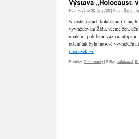
Výstava „Holocaust: v
Publikováno
30.12.2020
|
Autor:
Šimon K
Nacisté a jejich kolaboranti zaháji
vyvražďování Židů, včetně žen, dětí
upáleno, pohřbeno zaživa, utopeno
tažení tak byla masově vyvražděna 
příspěvek
→
Rubriky:
Dokumenty
|
Štítky:
holokaust
,
II