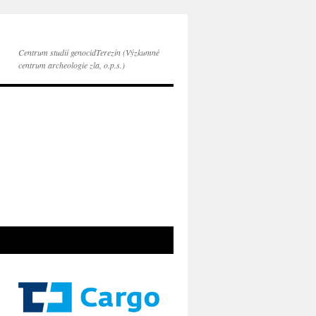
Centrum studií genocidTerezín (Výzkumné
centrum archeologie zla, o.p.s.)