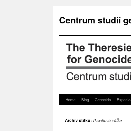
Přejít
k
Centrum studií g
obsahu
webu
Home
Blog
Genocida
Expozic
II.světová válka
Archiv štítku: