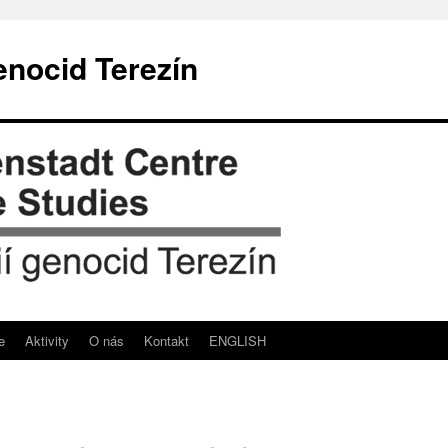
enocid Terezín
e
Aktivity
O nás
Kontakt
ENGLISH