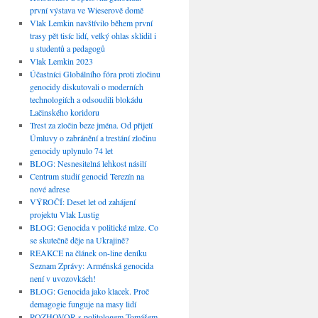
první výstava ve Wieserově domě
Vlak Lemkin navštívilo během první
trasy pět tisíc lidí, velký ohlas sklidil i
u studentů a pedagogů
Vlak Lemkin 2023
Účastníci Globálního fóra proti zločinu
genocidy diskutovali o moderních
technologiích a odsoudili blokádu
Lačinského koridoru
Trest za zločin beze jména. Od přijetí
Úmluvy o zabránění a trestání zločinu
genocidy uplynulo 74 let
BLOG: Nesnesitelná lehkost násilí
Centrum studií genocid Terezín na
nové adrese
VÝROČÍ: Deset let od zahájení
projektu Vlak Lustig
BLOG: Genocida v politické mlze. Co
se skutečně děje na Ukrajině?
REAKCE na článek on-line deníku
Seznam Zprávy: Arménská genocida
není v uvozovkách!
BLOG: Genocida jako klacek. Proč
demagogie funguje na masy lidí
ROZHOVOR s politologem Tomášem