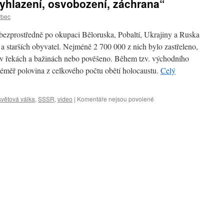
yhlazení, osvobození, záchrana“
rbec
li bezprostředně po okupaci Běloruska, Pobaltí, Ukrajiny a Ruska
 a starších obyvatel. Nejméně 2 700 000 z nich bylo zastřeleno,
 v řekách a bažinách nebo pověšeno. Během tzv. východního
téměř polovina z celkového počtu obětí holocaustu.
Celý
.světová válka
,
SSSR
,
video
|
Komentáře nejsou povolené
u
textu
s
názvem
Výstava
„Holocaust:
vyhlazení,
osvobození,
záchrana“