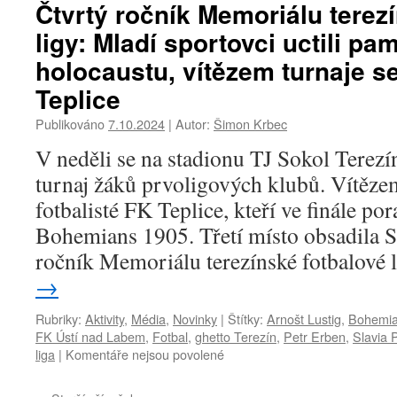
názvem
Čtvrtý ročník Memoriálu terez
Pátý
ligy: Mladí sportovci uctili pa
ročník
Memoriálu
holocaustu, vítězem turnaje se
terezínské
Teplice
fotbalové
ligy
Publikováno
7.10.2024
|
Autor:
Šimon Krbec
vyhráli
fotbalisté
V neděli se na stadionu TJ Sokol Terezí
FK
turnaj žáků prvoligových klubů. Vítězem
Litoměřicko.
Centrum
fotbalisté FK Teplice, kteří ve finále por
studií
Bohemians 1905. Třetí místo obsadila S
genocid
Terezín
ročník Memoriálu terezínské fotbalové
představilo
→
novou
výstavu
Rubriky:
Aktivity
,
Média
,
Novinky
|
Štítky:
Arnošt Lustig
,
Bohemia
Fotbal
FK Ústí nad Labem
,
Fotbal
,
ghetto Terezín
,
Petr Erben
,
Slavia 
jako
liga
|
Komentáře nejsou povolené
u
naděje
textu
s