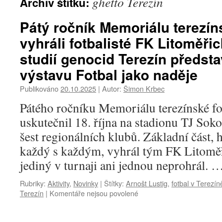
ghetto Terezín
Archiv štítku:
Pátý ročník Memoriálu terezíns
vyhráli fotbalisté FK Litoměři
studií genocid Terezín předsta
výstavu Fotbal jako naděje
Publikováno
20.10.2025
|
Autor:
Šimon Krbec
Pátého ročníku Memoriálu terezínské fot
uskutečnil 18. října na stadionu TJ Soko
šest regionálních klubů. Základní část
každý s každým, vyhrál tým FK Litoměř
jediný v turnaji ani jednou neprohrál. 
Rubriky:
Aktivity
,
Novinky
|
Štítky:
Arnošt Lustig
,
fotbal v Terezín
Terezín
|
Komentáře nejsou povolené
u
textu
s