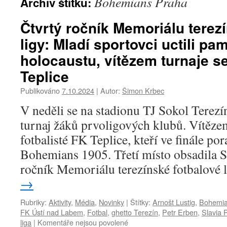
Bohemians Praha
Archiv štítku:
Čtvrtý ročník Memoriálu terez
ligy: Mladí sportovci uctili pa
holocaustu, vítězem turnaje se
Teplice
Publikováno
7.10.2024
|
Autor:
Šimon Krbec
V neděli se na stadionu TJ Sokol Terezí
turnaj žáků prvoligových klubů. Vítězem
fotbalisté FK Teplice, kteří ve finále por
Bohemians 1905. Třetí místo obsadila S
ročník Memoriálu terezínské fotbalové
→
Rubriky:
Aktivity
,
Média
,
Novinky
|
Štítky:
Arnošt Lustig
,
Bohemia
FK Ústí nad Labem
,
Fotbal
,
ghetto Terezín
,
Petr Erben
,
Slavia 
liga
|
Komentáře nejsou povolené
u