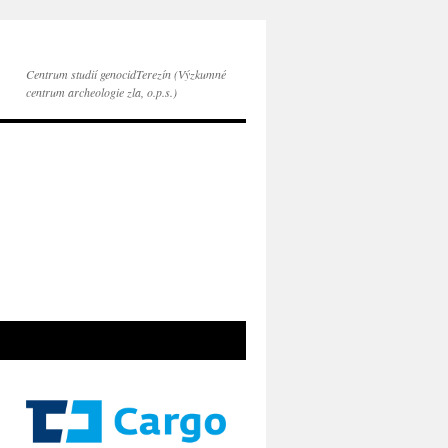
Centrum studií genocidTerezín (Výzkumné
centrum archeologie zla, o.p.s.)