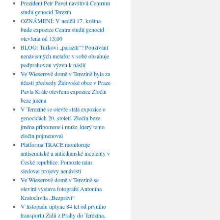
Prezident Petr Pavel navštívil Centrum
studií genocid Terezín
OZNÁMENÍ: V neděli 17. května
bude expozice Centra studií genocid
otevřena od 13:00
BLOG: Turkovi „paraziti“? Používání
nenávistných metafor v sobě obsahuje
podprahovou výzvu k násilí
Ve Wieserově domě v Terezíně byla za
účasti předsedy Židovské obce v Praze
Pavla Krále otevřena expozice Zločin
beze jména
V Terezíně se otevře stálá expozice o
genocidách 20. století. Zločin beze
jména připomene i muže, který tento
zločin pojmenoval
Platforma TRACE monitoruje
antisemitské a anticikanské incidenty v
České republice. Pomozte nám
sledovat projevy nenávisti
Ve Wieserově domě v Terezíně se
otevírá výstava fotografií Antonína
Kratochvíla „Bezpráví“
V listopadu uplyne 84 let od prvního
transportu Židů z Prahy do Terezína.