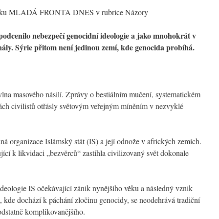
 deníku MLADÁ FRONTA DNES v rubrice Názory
 podcenilo nebezpečí genocidní ideologie a jako mnohokrát v
nály. Sýrie přitom není jedinou zemí, kde genocida probíhá.
vlna masového násilí. Zprávy o bestiálním mučení, systematickém
ch civilistů otřásly světovým veřejným míněním v nezvyklé
 organizace Islámský stát (IS) a její odnože v afrických zemích.
jící k likvidaci „bezvěrců“ zastihla civilizovaný svět dokonale
deologie IS očekávající zánik nynějšího věku a následný vznik
am, kde dochází k páchání zločinu genocidy, se neodehrává tradiční
podstatně komplikovanějšího.