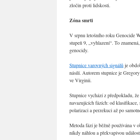
zločin proti lidskosti.
Zóna smrti
V srpnu letošního roku Genocide Wa
stupeň 9, „vyhlazení“. To znamená
genocidy.
Stupnice varovných signálů
je obdob
násilí. Autorem stupnice je Gregor
ve Virginii.
Stupnice vychází z předpokladu, že s
navazujících fázích: od klasifikace
polarizaci a perzekuci až po samotn
Metoda fází je běžně používána v o
nikdy náhlou a překvapivou událostí