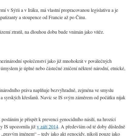
mí v Sýrii a v Iráku, má vlastní propracovanou legislativu a je
patizanty a stoupence od Francie až po Čínu.
území ztratil, na dlouhou dobu bude vnímán jako vítěz.
ezinárodní společenství jako již mnohokrát v poválečných
ž úmyslem je úplné nebo částečné zničení některé národní, etnické,
národního práva naplňuje bezvýhradně, zejména ve smyslu
h a syrských křesťanů. Navíc se IS svým záměrem od počátku nijak
ž posláním je přispět k prevenci genocidního násilí, na hrozící
y IS upozornila již
v září 2014
. A především od té doby důsledně
 „pravým jménem“ – tedy jako akt genocidy, nikoli pouze jako