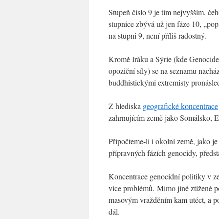
Stupeň číslo 9 je tím nejvyšším, če
stupnice zbývá už jen fáze 10, „pop
na stupni 9, není příliš radostný.
Kromě Iráku a Sýrie (kde Genocide 
opoziční síly) se na seznamu nach
buddhistickými extremisty pronásledo
Z hlediska
geografické koncentrace
zahrnujícím země jako Somálsko, Et
Připočteme-li i okolní země, jako j
přípravných fázích genocidy, předst
Koncentrace genocidní politiky v ze
více problémů. Mimo jiné ztížené po
masovým vražděním kam utéct, a po
dál.