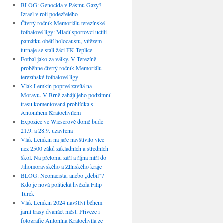
BLOG: Genocida v Pásmu Gazy?
Izrael v roli podezřelého
Čtvrtý ročník Memoriálu terezínské
fotbalové ligy: Mladí sportovci uctili
památku obětí holocaustu, vítězem
turnaje se stali žáci FK Teplice
Fotbal jako za války. V Terezíně
proběhne čtvrtý ročník Memoriálu
terezínské fotbalové ligy
Vlak Lemkin poprvé zavítá na
Moravu. V Brně zahájí jeho podzimní
trasu komentovaná prohlídka s
Antonínem Kratochvílem
Expozice ve Wieserově domě bude
21.9. a 28.9. uzavřena
Vlak Lemkin na jaře navštívilo více
než 2500 žáků základních a středních
škol. Na přelomu září a října míří do
Jihomoravského a Zlínského kraje
BLOG: Neonacista, anebo „debil“?
Kdo je nová politická hvězda Filip
Turek
Vlak Lemkin 2024 navštíví během
jarní trasy dvanáct měst. Přiveze i
fotografie Antonína Kratochvíla ze