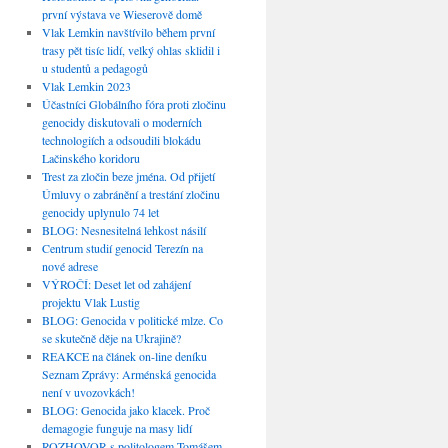
první výstava ve Wieserově domě
Vlak Lemkin navštívilo během první
trasy pět tisíc lidí, velký ohlas sklidil i
u studentů a pedagogů
Vlak Lemkin 2023
Účastníci Globálního fóra proti zločinu
genocidy diskutovali o moderních
technologiích a odsoudili blokádu
Lačinského koridoru
Trest za zločin beze jména. Od přijetí
Úmluvy o zabránění a trestání zločinu
genocidy uplynulo 74 let
BLOG: Nesnesitelná lehkost násilí
Centrum studií genocid Terezín na
nové adrese
VÝROČÍ: Deset let od zahájení
projektu Vlak Lustig
BLOG: Genocida v politické mlze. Co
se skutečně děje na Ukrajině?
REAKCE na článek on-line deníku
Seznam Zprávy: Arménská genocida
není v uvozovkách!
BLOG: Genocida jako klacek. Proč
demagogie funguje na masy lidí
ROZHOVOR s politologem Tomášem