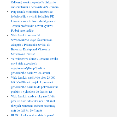
Odborný workshop otevře diskusi o
antisemitismu a nenávisti vůči Romům
Pátý ročník Memoriálu terezínské
fotbalové ligy vyhráli fotbalisté FK
Litoměřicko. Centrum studií genocid
Terezín představilo novou výstavu
Fotbal jako naděje
Vlak Lemkin se vrací do
Středočeského kraje. Šestou trasu
zahajuje v Příbrami a zavítá i do
Berouna, Kralup nad Vltavou a
Mnichova Hradiště
Ve Wieserově domě v Terezíně vzniká
nová stálá expozice k
nejvýznamnějším případům
genocidního násilí ve 20. století
Vlak Lemkin navštívilo přes 23 000
lidí. Vzdělávací projekt k prevenci
genocidního násilí bude pokračovat na
podzim s výhledem do dalších let
Vlak Lemkin za dva roky navštívilo
přes 20 tisíc lidí a více než 160 škol
různých zaměření. Během páté trasy
míří do dalších čtyř krajů
BLOG: Holocaust se ztrácí z paměti