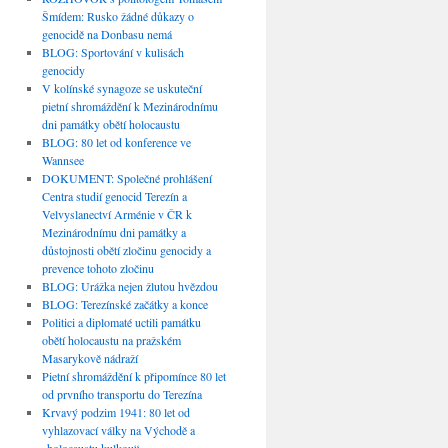
Šmídem: Rusko žádné důkazy o
genocidě na Donbasu nemá
BLOG: Sportování v kulisách
genocidy
V kolínské synagoze se uskuteční
pietní shromáždění k Mezinárodnímu
dni památky obětí holocaustu
BLOG: 80 let od konference ve
Wannsee
DOKUMENT: Společné prohlášení
Centra studií genocid Terezín a
Velvyslanectví Arménie v ČR k
Mezinárodnímu dni památky a
důstojnosti obětí zločinu genocidy a
prevence tohoto zločinu
BLOG: Urážka nejen žlutou hvězdou
BLOG: Terezínské začátky a konce
Politici a diplomaté uctili památku
obětí holocaustu na pražském
Masarykově nádraží
Pietní shromáždění k připomínce 80 let
od prvního transportu do Terezína
Krvavý podzim 1941: 80 let od
vyhlazovací války na Východě a