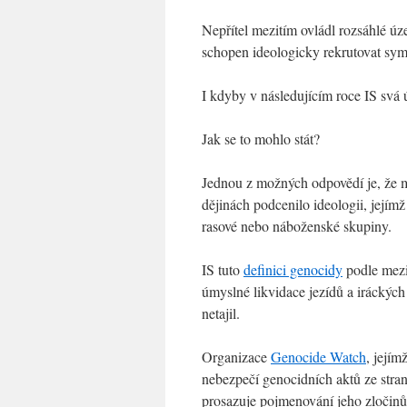
Nepřítel mezitím ovládl rozsáhlé úze
schopen ideologicky rekrutovat sym
I kdyby v následujícím roce IS svá 
Jak se to mohlo stát?
Jednou z možných odpovědí je, že m
dějinách podcenilo ideologii, jejím
rasové nebo náboženské skupiny.
IS tuto
definici genocidy
podle mezi
úmyslné likvidace jezídů a iráckýc
netajil.
Organizace
Genocide Watch
, jejím
nebezpečí genocidních aktů ze stran
prosazuje pojmenování jeho zločinů