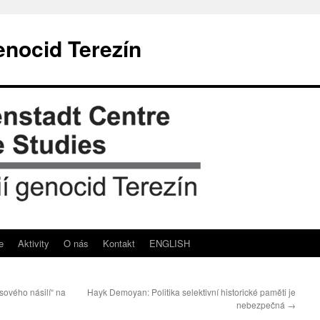
enocid Terezín
e
Aktivity
O nás
Kontakt
ENGLISH
ového násilí“ na
Hayk Demoyan: Politika selektivní historické paměti je
nebezpečná
→