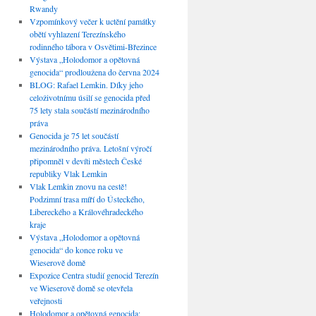
Rwandy
Vzpomínkový večer k uctění památky
obětí vyhlazení Terezínského
rodinného tábora v Osvětimi-Březince
Výstava „Holodomor a opětovná
genocida“ prodloužena do června 2024
BLOG: Rafael Lemkin. Díky jeho
celoživotnímu úsilí se genocida před
75 lety stala součástí mezinárodního
práva
Genocida je 75 let součástí
mezinárodního práva. Letošní výročí
připomněl v devíti městech České
republiky Vlak Lemkin
Vlak Lemkin znovu na cestě!
Podzimní trasa míří do Ústeckého,
Libereckého a Královéhradeckého
kraje
Výstava „Holodomor a opětovná
genocida“ do konce roku ve
Wieserově domě
Expozice Centra studií genocid Terezín
ve Wieserově domě se otevřela
veřejnosti
Holodomor a opětovná genocida: