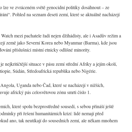
ho lze ve zvráceném světě genocidní politiky dosáhnout – ze
írání“. Pohled na seznam deseti zemí, které se aktuálně nacházejí
Watch mezi pachatele řadí nejen džihádisty, ale i Asadův režim a
ázejí země jako Severní Korea nebo Myanmar (Barma), kde jsou
váni příslušníci místní etnicky odlišné minority.
je nejkritičtější situace v pásu zemí střední Afriky a jejím okolí,
iopie, Súdán, Středoafrická republika nebo Nigérie.
e Angola, Uganda nebo Čad, které se nacházejí v nižších,
avuje africký pás celosvětovou zónu smrti číslo 1.
mích, které spolu bezprostředně sousedí, s sebou přináší ještě
dmínky při řešení humanitárních krizí: lidé nemají před
kud ano, tak neutíkají do sousedních zemí, ale někam mnohem