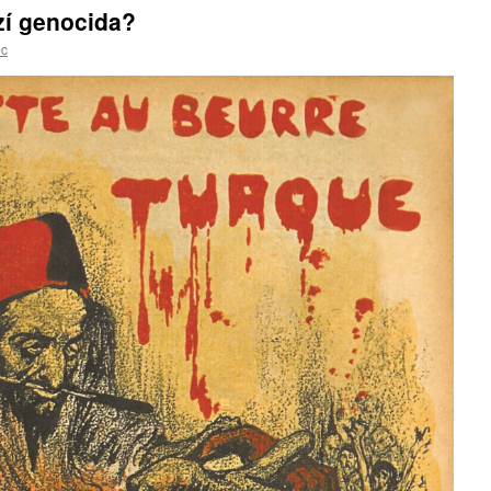
í genocida?
ec