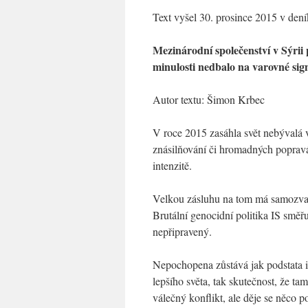
Text vyšel 30. prosince 2015 v
Mezinárodní společenství v Sýrii
minulosti nedbalo na varovné sig
Autor textu: Šimon Krbec
V roce 2015 zasáhla svět nebývalá 
znásilňování či hromadných popravá
intenzitě.
Velkou zásluhu na tom má samozvaná
Brutální genocidní politika IS směřu
nepřipravený.
Nepochopena zůstává jak podstata i
lepšího světa, tak skutečnost, že t
válečný konflikt, ale děje se něco 