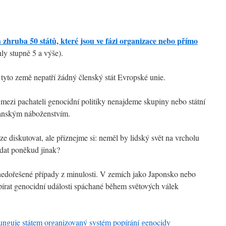
 zhruba 50 států, které jsou ve fázi organizace nebo přímo
ly stupně 5 a výše).
i tyto země nepatří žádný členský stát Evropské unie.
 mezi pachateli genocidní politiky nenajdeme skupiny nebo státní
ťanským náboženstvím.
 diskutovat, ale přiznejme si: neměl by lidský svět na vrcholu
dat poněkud jinak?
 nedořešené případy z minulosti. V zemích jako Japonsko nebo
írat genocidní události spáchané během světových válek
funguje státem organizovaný systém popírání genocidy