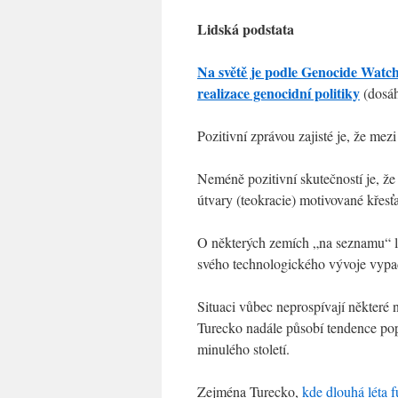
Lidská podstata
Na světě je podle Genocide Watch
realizace genocidní politiky
(dosáh
Pozitivní zprávou zajisté je, že mez
Neméně pozitivní skutečností je, že
útvary (teokracie) motivované křes
O některých zemích „na seznamu“ lze
svého technologického vývoje vypa
Situaci vůbec neprospívají některé
Turecko nadále působí tendence pop
minulého století.
Zejména Turecko,
kde dlouhá léta 