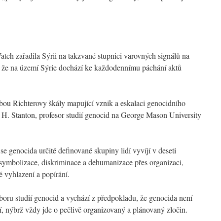
tch zařadila Sýrii na takzvané stupnici varovných signálů na
, že na území Sýrie dochází ke každodennímu páchání aktů
ou Richterovy škály mapující vznik a eskalaci genocidního
y H. Stanton, profesor studií genocid na George Mason University
e genocida určité definované skupiny lidí vyvíjí v deseti
, symbolizace, diskriminace a dehumanizace přes organizaci,
é vyhlazení a popírání.
boru studií genocid a vychází z předpokladu, že genocida není
, nýbrž vždy jde o pečlivě organizovaný a plánovaný zločin.