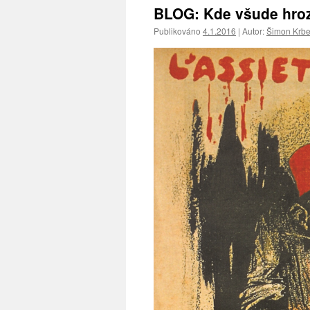
BLOG: Kde všude hroz
Publikováno
4.1.2016
|
Autor:
Šimon Krb