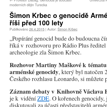
moderních dějin Turecka
Šimon Krbec o genocidě Arm
říši před 100 lety
Publikováno
26.4.2015
|
Autor:
Šimon Krbec
„Popírání genocid bude do budoucna čím
říká v rozhovoru pro Rádio Plus ředit
archeologie zla Šimon Krbec.
Rozhovor Martiny Maškové k tématu 
arménské genocidy
, který byl natočen 
Českého rozhlasu Leonardo, si můžete 
Záznam debaty v Knihovně Václava 
je k vidění
ZDE
. O kořenech genocidy, j
diskutovali za účasti představitelů armé